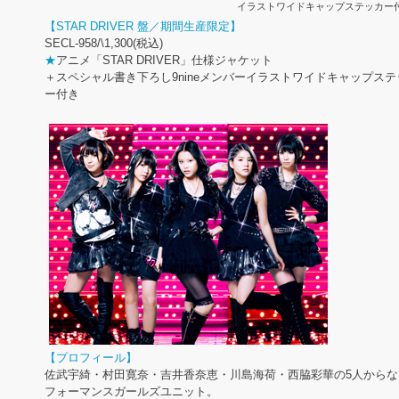
イラストワイドキャップステッカー
【STAR DRIVER 盤／期間生産限定】
SECL-958/\1,300(税込)
★
アニメ「STAR DRIVER」仕様ジャケット
＋スペシャル書き下ろし9nineメンバーイラストワイドキャップステ
ー付き
【プロフィール】
佐武宇綺・村田寛奈・吉井香奈恵・川島海荷・西脇彩華の5人からな
フォーマンスガールズユニット。