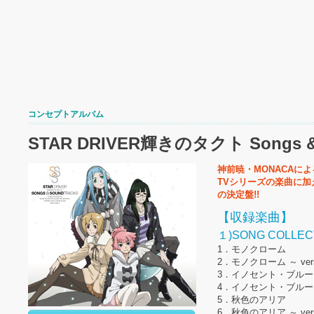
コンセプトアルバム
STAR DRIVER輝きのタクト Songs & 
神前暁・MONACAに
TVシリーズの楽曲に
の決定盤!!
【収録楽曲】
１)SONG COLLEC
1．モノクローム
2．モノクローム ～ version 
3．イノセント・ブルー
4．イノセント・ブルー ～ vers
5．秋色のアリア
6．秋色のアリア ～ version 