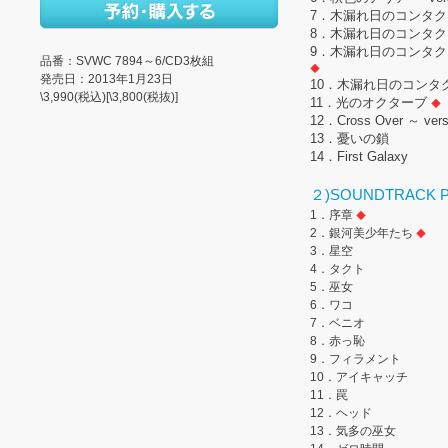
7．木漏れ日のコンタク
8．木漏れ日のコンタクト ～ ve
9．木漏れ日のコンタクト ～ Wa
品番：SVWC 7894～6/CD3枚組
◆
発売日：2013年1月23日
10．木漏れ日のコンタクト ～ 
\3,990(税込)[\3,800(税抜)]
11．光のオクターブ
◆
12．Cross Over ～ versio
13．憂いの鎖
14．First Galaxy
２)SOUNDTRACK P
1．序章
◆
2．銀河美少年たち
◆
3．星空
4．タクト
5．巫女
6．ワコ
7．ベニオ
8．赤っ恥
9．フィラメント
10．アイキャッチ
11．罠
12．ヘッド
13．気多の巫女