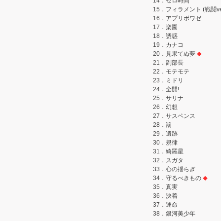
14．ゼロ時間
15．フィラメント (戦闘ver
16．アプリボワゼ
17．楽園
18．誘惑
19．カナコ
20．見果てぬ夢
◆
21．副部長
22．モテモテ
23．ミドリ
24．全開!
25．サリナ
26．幻想
27．サスペンス
28．罰
29．遺跡
30．規律
31．綺羅星
32．スガタ
33．心の揺らぎ
34．守るべきもの
◆
35．真実
36．決着
37．運命
38．銀河美少年